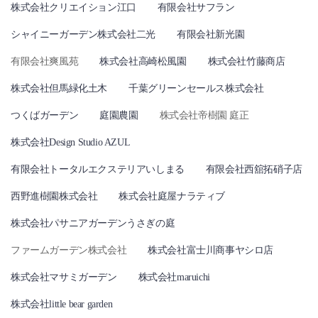
株式会社クリエイション江口
有限会社サフラン
シャイニーガーデン株式会社二光
有限会社新光園
有限会社爽風苑
株式会社高崎松風園
株式会社竹藤商店
株式会社但馬緑化土木
千葉グリーンセールス株式会社
つくばガーデン
庭園農園
株式会社帝樹園 庭正
株式会社Design Studio AZUL
有限会社トータルエクステリアいしまる
有限会社西舘拓硝子店
西野進樹園株式会社
株式会社庭屋ナラティブ
株式会社パサニアガーデンうさぎの庭
ファームガーデン株式会社
株式会社富士川商事ヤシロ店
株式会社マサミガーデン
株式会社maruichi
株式会社little bear garden