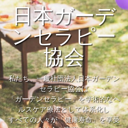
日本ガーデ
ンセラピー
協会
私たち、一般社団法人日本ガーデン
セラピー協会は
「ガーデンセラピー」を学術的なヘ
ルスケア療法として体系化し
すべての人々が「健康寿命」を享受