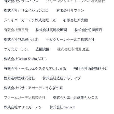
有限会社グラスハウス
グリーンクリエイトコンパス株式会社
株式会社クリエイション江口
有限会社サフラン
シャイニーガーデン株式会社二光
有限会社新光園
有限会社爽風苑
株式会社高崎松風園
株式会社竹藤商店
株式会社但馬緑化土木
千葉グリーンセールス株式会社
つくばガーデン
庭園農園
株式会社帝樹園 庭正
株式会社Design Studio AZUL
有限会社トータルエクステリアいしまる
有限会社西舘拓硝子店
西野進樹園株式会社
株式会社庭屋ナラティブ
株式会社パサニアガーデンうさぎの庭
ファームガーデン株式会社
株式会社富士川商事ヤシロ店
株式会社マサミガーデン
株式会社maruichi