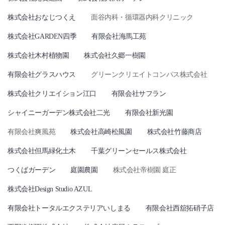
株式会社おなじつくえ
面谷内科・循環器内科クリニック
株式会社GARDEN四季
有限会社海馬工苑
株式会社木村植物園
株式会社久郷一樹園
有限会社グラスハウス
グリーンクリエイトコンパス株式会社
株式会社クリエイション江口
有限会社サフラン
シャイニーガーデン株式会社二光
有限会社新光園
有限会社爽風苑
株式会社高崎松風園
株式会社竹藤商店
株式会社但馬緑化土木
千葉グリーンセールス株式会社
つくばガーデン
庭園農園
株式会社帝樹園 庭正
株式会社Design Studio AZUL
有限会社トータルエクステリアいしまる
有限会社西舘拓硝子店