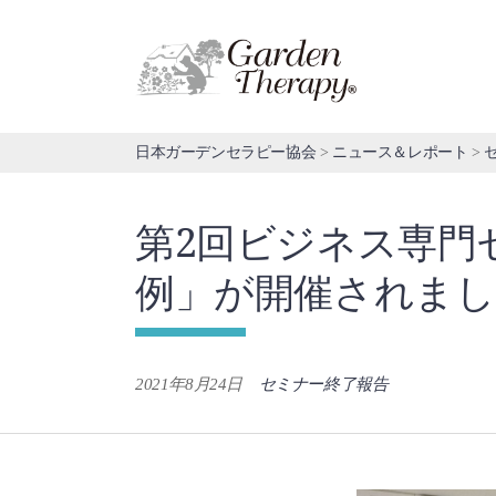
Skip
to
content
日本ガーデンセラピー協会
>
ニュース＆レポート
>
第2回ビジネス専門
例」が開催されまし
2021年8月24日
セミナー終了報告