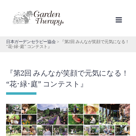
Skip
to
content
日本ガーデンセラピー協会
>
『第2回 みんなが笑顔で元気になる！
“花･緑･庭” コンテスト』
『第2回 みんなが笑顔で元気になる！
“花･緑･庭” コンテスト』