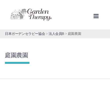
Skip
to
content
日本ガーデンセラピー協会
>
法人会員B
>
庭園農園
庭園農園