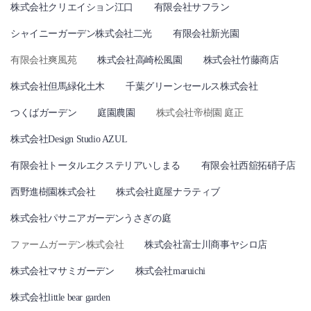
株式会社クリエイション江口
有限会社サフラン
シャイニーガーデン株式会社二光
有限会社新光園
有限会社爽風苑
株式会社高崎松風園
株式会社竹藤商店
株式会社但馬緑化土木
千葉グリーンセールス株式会社
つくばガーデン
庭園農園
株式会社帝樹園 庭正
株式会社Design Studio AZUL
有限会社トータルエクステリアいしまる
有限会社西舘拓硝子店
西野進樹園株式会社
株式会社庭屋ナラティブ
株式会社パサニアガーデンうさぎの庭
ファームガーデン株式会社
株式会社富士川商事ヤシロ店
株式会社マサミガーデン
株式会社maruichi
株式会社little bear garden